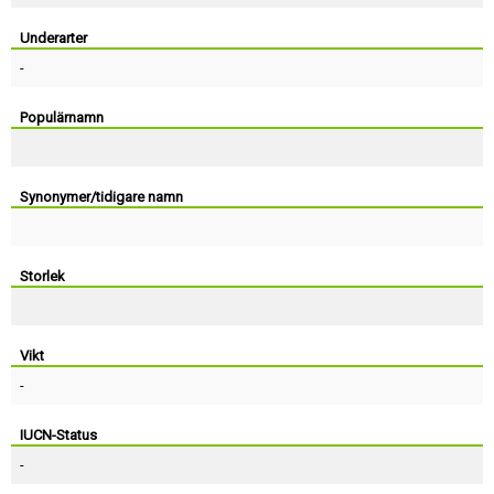
Skapa konto
Underarter
-
Populärnamn
Synonymer/tidigare namn
Storlek
Vikt
-
IUCN-Status
-