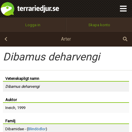
integritetspolicy
OK
Utför
Namn:
Begär nytt lösenord
Logga in
Skapa konto
Tillbaka till förstasidan
100%
Epost:
Arter
Dibamus deharvengi
Användarnamn:
Vetenskapligt namn
Dibamus deharvengi
Lösenord:
Auktor
Ineich
, 1999
Privacy Policy
Terms of Service
Familj
Dibamidae - (
Blindödlor
)