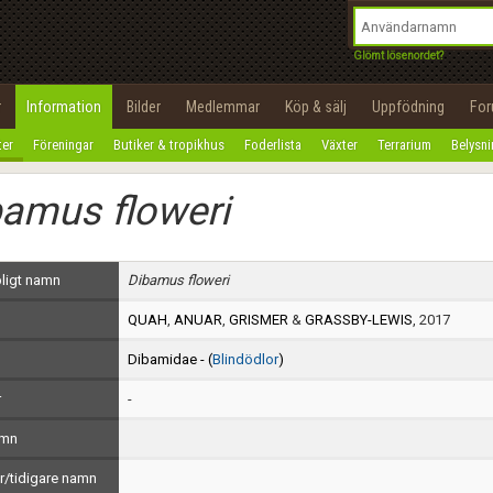
integritetspolicy
OK
Utför
Namn:
Begär nytt lösenord
Glömt lösenordet?
Tillbaka till förstasidan
Epost:
r
Information
Bilder
Medlemmar
Köp & sälj
Uppfödning
Fo
100%
ter
Föreningar
Butiker & tropikhus
Foderlista
Växter
Terrarium
Belysn
Användarnamn:
amus floweri
Lösenord:
Privacy Policy
ligt namn
Dibamus floweri
Terms of Service
QUAH
,
ANUAR
,
GRISMER
&
GRASSBY-LEWIS
, 2017
Skapa konto
Dibamidae - (
Blindödlor
)
r
-
amn
/tidigare namn