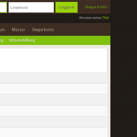
Skapa konto
Logga in
Personer online:
79st
rum
Mässor
Skapa konto
ing
Giftormshållning