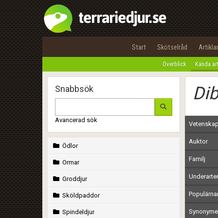
Start
Skötselråd
Artikla
Överblick
Kända ar
Dib
Snabbsök
Avancerad sök
Vetenskap
Auktor
Ödlor
Familj
Ormar
Underarte
Groddjur
Populärn
Sköldpaddor
Synonymer
Spindeldjur