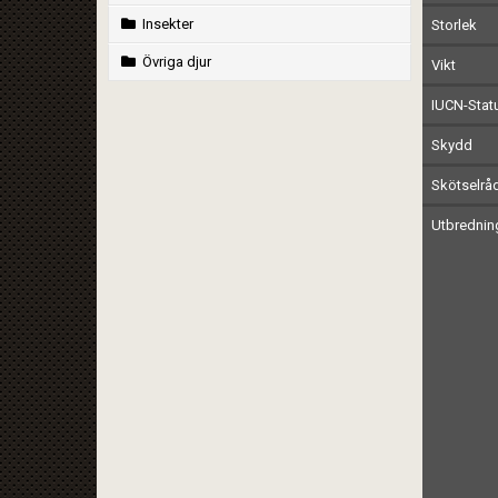
Insekter
Storlek
Övriga djur
Vikt
IUCN-Stat
Skydd
Skötselrå
Utbrednin