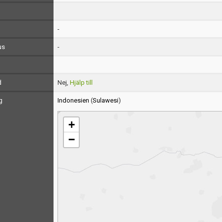
-
us
-
d
Nej,
Hjälp till
g
Indonesien
(
Sulawesi
)
+
−