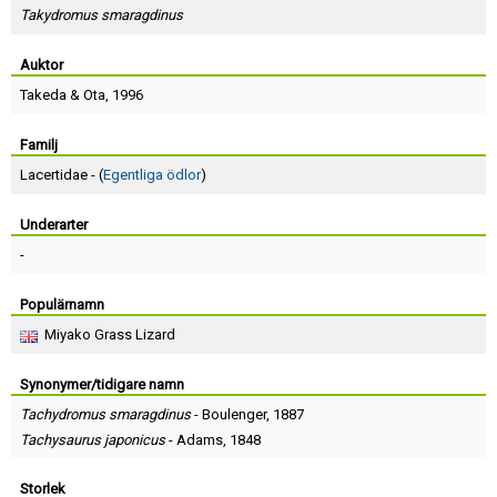
Skapa konto
Takydromus smaragdinus
Auktor
Takeda
&
Ota
, 1996
Familj
Lacertidae - (
Egentliga ödlor
)
Underarter
-
Populärnamn
Miyako Grass Lizard
Synonymer/tidigare namn
Tachydromus smaragdinus
-
Boulenger
, 1887
Tachysaurus japonicus
-
Adams
, 1848
Storlek