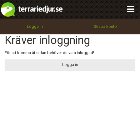
integritetspolicy
OK
Utför
Namn:
Begär nytt lösenord
Logga in
Skapa konto
Tillbaka till förstasidan
Kräver inloggning
100%
Epost:
För att komma åt sidan behöver du vara inloggad!
Logga in
Användarnamn:
Lösenord:
Privacy Policy
Terms of Service