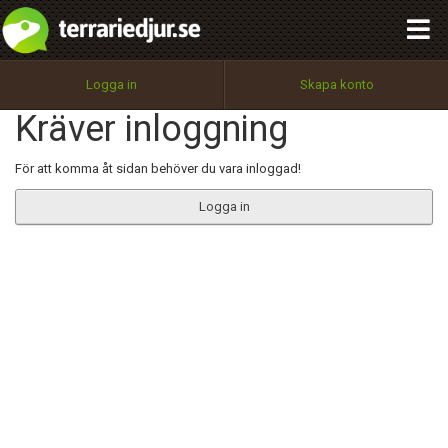
integritetspolicy
OK
Utför
Namn:
Begär nytt lösenord
Logga in
Skapa konto
Tillbaka till förstasidan
Kräver inloggning
100%
Epost:
För att komma åt sidan behöver du vara inloggad!
Logga in
Användarnamn:
Lösenord:
Privacy Policy
Terms of Service