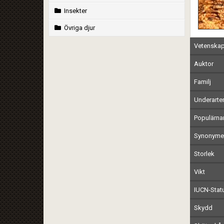
Insekter
Övriga djur
Vetenskap
Auktor
Familj
Underarte
Populärn
Synonymer
Storlek
Vikt
IUCN-Stat
Skydd