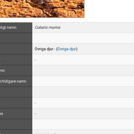
ligt namn
Cubaris murina
Övriga djur - (
Övriga djur
)
r
-
amn
/tidigare namn
-
us
-