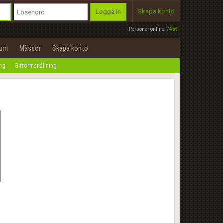
Skapa konto
Logga in
Personer online:
74st
rum
Mässor
Skapa konto
ing
Giftormshållning