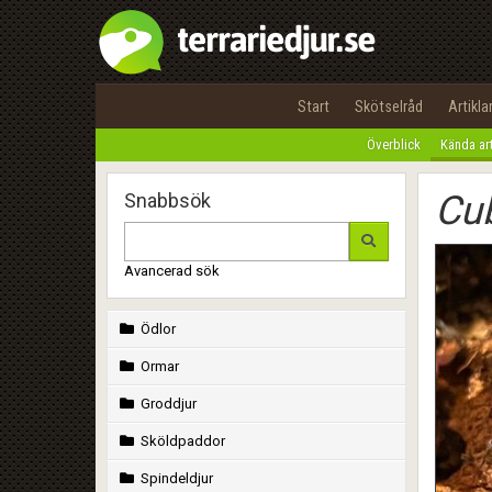
Start
Skötselråd
Artikla
Överblick
Kända ar
Cub
Snabbsök
Avancerad sök
Ödlor
Ormar
Groddjur
Sköldpaddor
Spindeldjur