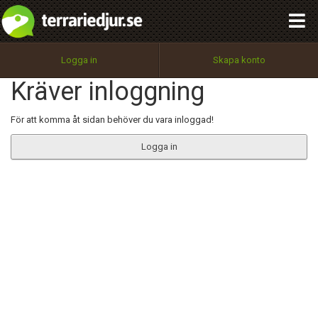
integritetspolicy
OK
Utför
Namn:
Begär nytt lösenord
Logga in
Skapa konto
Tillbaka till förstasidan
Kräver inloggning
100%
Epost:
För att komma åt sidan behöver du vara inloggad!
Logga in
Användarnamn:
Lösenord:
Privacy Policy
Terms of Service