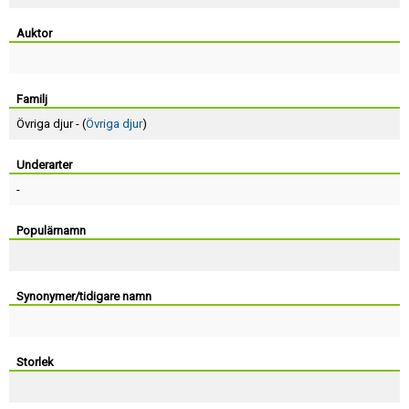
Skapa konto
Auktor
Familj
Övriga djur - (
Övriga djur
)
Underarter
-
Populärnamn
Synonymer/tidigare namn
Storlek