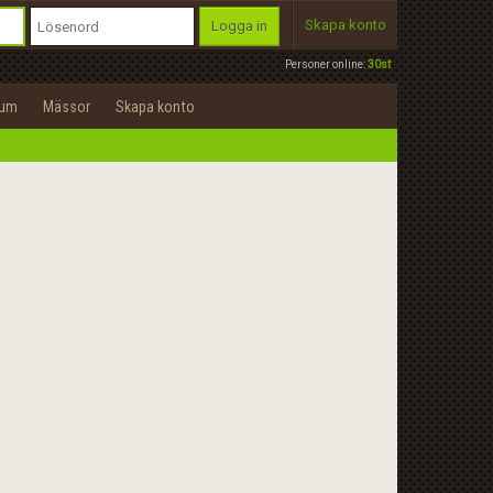
Skapa konto
Logga in
Personer online:
30st
rum
Mässor
Skapa konto