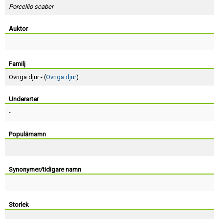
Skapa konto
Porcellio scaber
Auktor
Familj
Övriga djur - (
Övriga djur
)
Underarter
-
Populärnamn
Synonymer/tidigare namn
Storlek