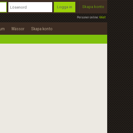
Skapa konto
Logga in
Personer online:
66st
rum
Mässor
Skapa konto