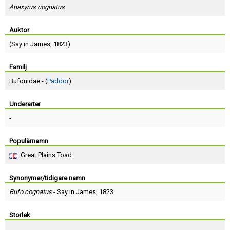
Skapa konto
Anaxyrus cognatus
Auktor
(
Say in James
, 1823)
Familj
Bufonidae - (
Paddor
)
Underarter
-
Populärnamn
Great Plains Toad
Synonymer/tidigare namn
Bufo cognatus
-
Say in James
, 1823
Storlek