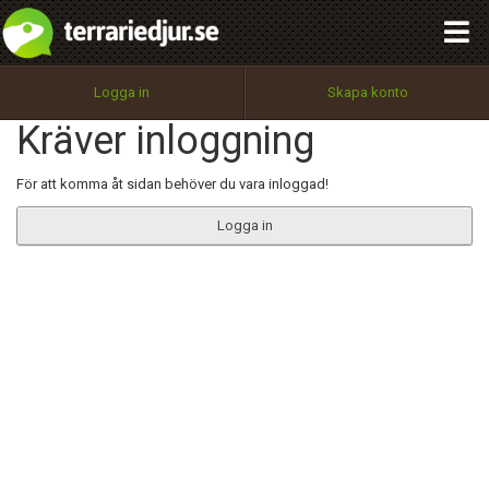
integritetspolicy
OK
Utför
Namn:
Begär nytt lösenord
Logga in
Skapa konto
Tillbaka till förstasidan
Kräver inloggning
100%
Epost:
För att komma åt sidan behöver du vara inloggad!
Logga in
Användarnamn:
Lösenord:
Privacy Policy
Terms of Service