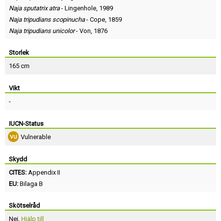
Naja sputatrix atra
-
Lingenhole
, 1989
Naja tripudians scopinucha
-
Cope
, 1859
Naja tripudians unicolor
-
Von
, 1876
Storlek
165 cm
Vikt
-
IUCN-Status
Vulnerable
Skydd
CITES:
Appendix II
EU:
Bilaga B
Skötselråd
Nej,
Hjälp till