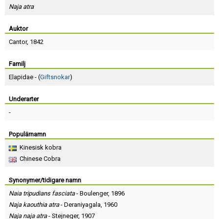
Skapa konto
Naja atra
Auktor
Cantor
, 1842
Familj
Elapidae - (
Giftsnokar
)
Underarter
-
Populärnamn
Kinesisk kobra
Chinese Cobra
Synonymer/tidigare namn
Naia tripudians fasciata
-
Boulenger
, 1896
Naja kaouthia atra
-
Deraniyagala
, 1960
Naja naja atra
-
Stejneger
, 1907