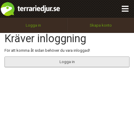
integritetspolicy
OK
Utför
Namn:
Begär nytt lösenord
Logga in
Skapa konto
Tillbaka till förstasidan
Kräver inloggning
100%
Epost:
För att komma åt sidan behöver du vara inloggad!
Logga in
Användarnamn:
Lösenord:
Privacy Policy
Terms of Service