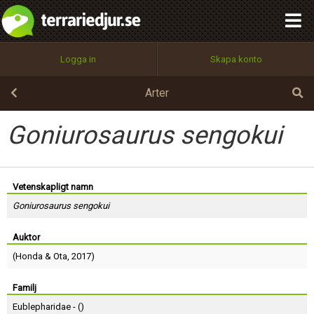
integritetspolicy
OK
Utför
Namn:
Begär nytt lösenord
Logga in
Skapa konto
Tillbaka till förstasidan
100%
Epost:
Arter
Goniurosaurus sengokui
Användarnamn:
Vetenskapligt namn
Goniurosaurus sengokui
Lösenord:
Auktor
(
Honda
&
Ota
, 2017)
Privacy Policy
Terms of Service
Familj
Eublepharidae - (
)