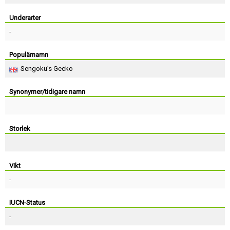
Skapa konto
Underarter
-
Populärnamn
Sengoku’s Gecko
Synonymer/tidigare namn
Storlek
Vikt
-
IUCN-Status
-