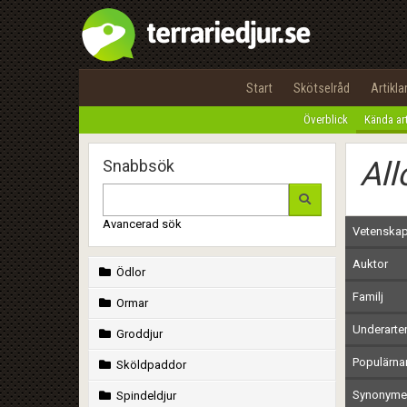
Start
Skötselråd
Artikla
Överblick
Kända ar
All
Snabbsök
Avancerad sök
Vetenskap
Auktor
Ödlor
Familj
Ormar
Underarte
Groddjur
Populärn
Sköldpaddor
Synonymer
Spindeldjur