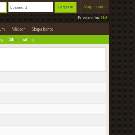
Skapa konto
Logga in
Personer online:
81st
rum
Mässor
Skapa konto
ing
Giftormshållning