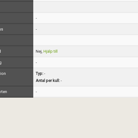
-
us
-
d
Nej,
Hjälp till
g
-
ion
Typ:
-
Antal per kull:
-
rten
-