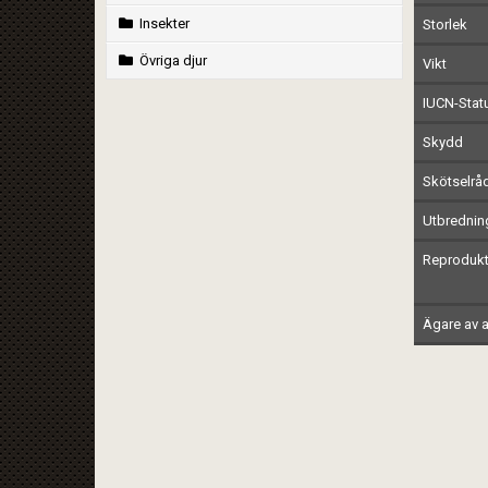
Insekter
Storlek
Övriga djur
Vikt
IUCN-Stat
Skydd
Skötselrå
Utbrednin
Reprodukt
Ägare av a