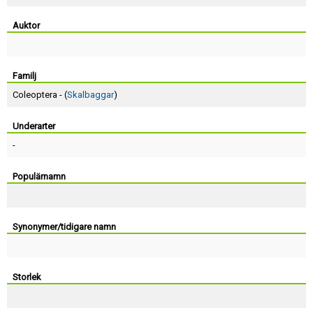
Skapa konto
Auktor
Familj
Coleoptera - (
Skalbaggar
)
Underarter
-
Populärnamn
Synonymer/tidigare namn
Storlek