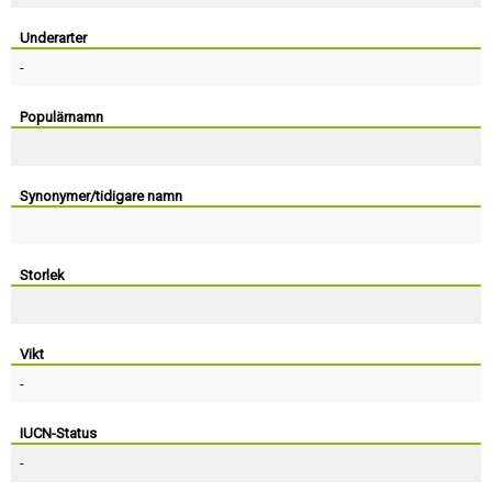
Skapa konto
Underarter
-
Populärnamn
Synonymer/tidigare namn
Storlek
Vikt
-
IUCN-Status
-