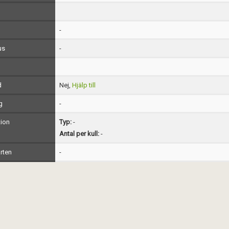
-
us
-
d
Nej,
Hjälp till
g
-
ion
Typ:
-
Antal per kull:
-
rten
-