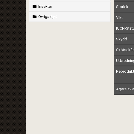
Insekter
Storlek
Övriga djur
Vikt
IUCN-Stat
Skydd
Skötselrå
Utbrednin
Reprodukt
Ägare av a