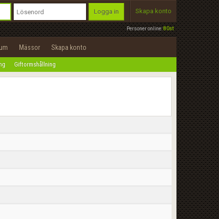
Skapa konto
Logga in
Personer online:
80st
rum
Mässor
Skapa konto
ing
Giftormshållning