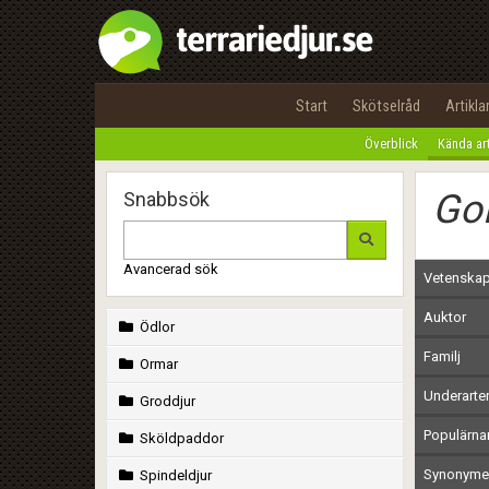
Start
Skötselråd
Artikla
Överblick
Kända ar
Gol
Snabbsök
Avancerad sök
Vetenskap
Auktor
Ödlor
Familj
Ormar
Underarte
Groddjur
Populärn
Sköldpaddor
Synonymer
Spindeldjur