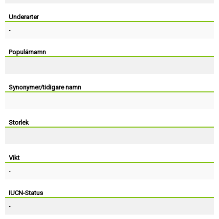
Skapa konto
Underarter
-
Populärnamn
Synonymer/tidigare namn
Storlek
Vikt
-
IUCN-Status
-