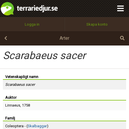
integritetspolicy
OK
Utför
Namn:
Begär nytt lösenord
Logga in
Skapa konto
Tillbaka till förstasidan
100%
Epost:
Arter
Scarabaeus sacer
Användarnamn:
Vetenskapligt namn
Scarabaeus sacer
Lösenord:
Auktor
Linnaeus
, 1758
Privacy Policy
Terms of Service
Familj
Coleoptera - (
Skalbaggar
)