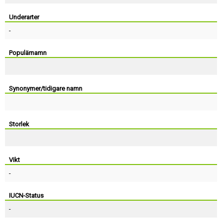
Skapa konto
Underarter
-
Populärnamn
Synonymer/tidigare namn
Storlek
Vikt
-
IUCN-Status
-