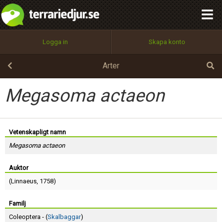
integritetspolicy
OK
Utför
Namn:
Begär nytt lösenord
Logga in
Skapa konto
Tillbaka till förstasidan
100%
Epost:
Arter
Megasoma actaeon
Användarnamn:
Vetenskapligt namn
Megasoma actaeon
Lösenord:
Auktor
(
Linnaeus
, 1758)
Privacy Policy
Terms of Service
Familj
Coleoptera - (
Skalbaggar
)