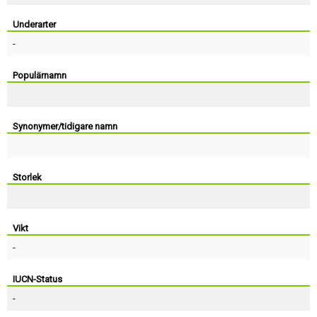
Skapa konto
Underarter
-
Populärnamn
Synonymer/tidigare namn
Storlek
Vikt
-
IUCN-Status
-