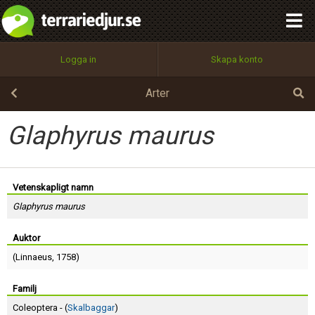
integritetspolicy
OK
Utför
Namn:
Begär nytt lösenord
Logga in
Skapa konto
Tillbaka till förstasidan
100%
Epost:
Arter
Glaphyrus maurus
Användarnamn:
Vetenskapligt namn
Glaphyrus maurus
Lösenord:
Auktor
(
Linnaeus
, 1758)
Privacy Policy
Terms of Service
Familj
Coleoptera - (
Skalbaggar
)