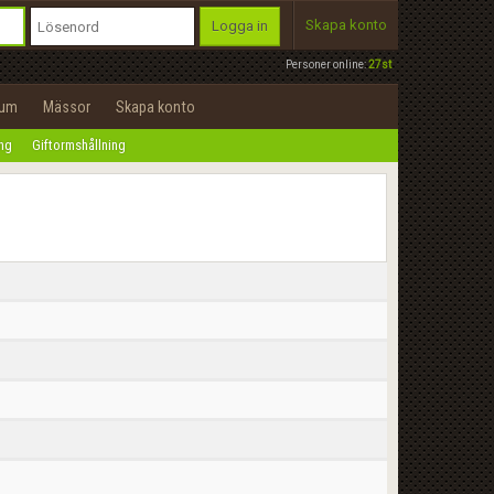
Skapa konto
Logga in
Personer online:
27st
rum
Mässor
Skapa konto
ing
Giftormshållning