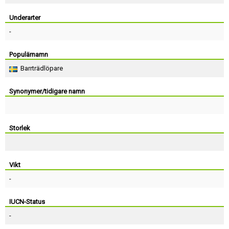
Skapa konto
Underarter
-
Populärnamn
Barrträdlöpare
Synonymer/tidigare namn
Storlek
Vikt
-
IUCN-Status
-