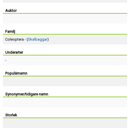
Skapa konto
Auktor
Familj
Coleoptera - (
Skalbaggar
)
Underarter
-
Populärnamn
Synonymer/tidigare namn
Storlek