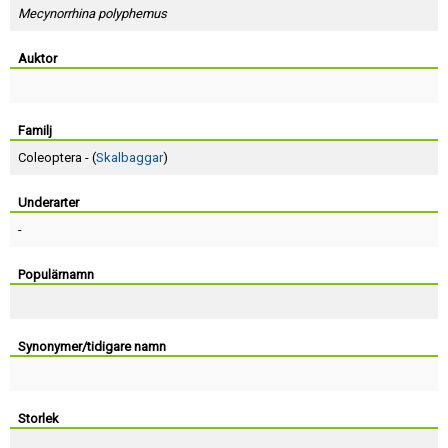
Skapa konto
Mecynorrhina polyphemus
Auktor
Familj
Coleoptera - (
Skalbaggar
)
Underarter
-
Populärnamn
Synonymer/tidigare namn
Storlek