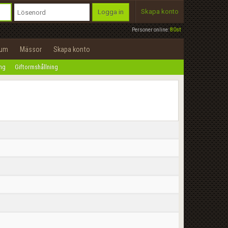
Skapa konto
Logga in
Personer online:
80st
rum
Mässor
Skapa konto
ing
Giftormshållning