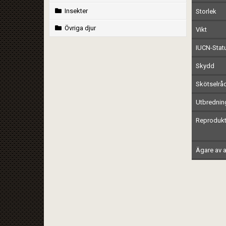
Insekter
Storlek
Övriga djur
Vikt
IUCN-Stat
Skydd
Skötselrå
Utbrednin
Reprodukt
Ägare av a