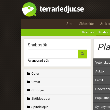
Start
Skötselråd
Artikla
Överblick
Kända ar
Pla
Snabbsök
Avancerad sök
Vetenskap
Auktor
Ödlor
Familj
Ormar
Underarte
Groddjur
Populärn
Sköldpaddor
Synonymer
Spindeldjur