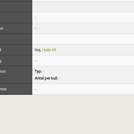
-
us
-
d
Nej,
Hjälp till
g
-
ion
Typ:
-
Antal per kull:
-
rten
-