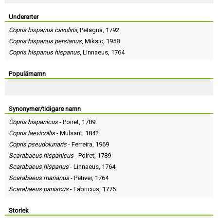
Skapa konto
Underarter
Copris hispanus cavolinii
,
Petagna
, 1792
Copris hispanus persianus
,
Miksic
, 1958
Copris hispanus hispanus
,
Linnaeus
, 1764
Populärnamn
Synonymer/tidigare namn
Copris hispanicus
-
Poiret
, 1789
Copris laevicollis
-
Mulsant
, 1842
Copris pseudolunaris
-
Ferreira
, 1969
Scarabaeus hispanicus
-
Poiret
, 1789
Scarabaeus hispanus
-
Linnaeus
, 1764
Scarabaeus marianus
-
Petiver
, 1764
Scarabaeus paniscus
-
Fabricius
, 1775
Storlek