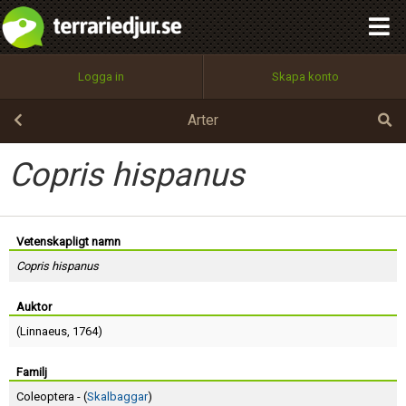
integritetspolicy
OK
Utför
Namn:
Begär nytt lösenord
Logga in
Skapa konto
Tillbaka till förstasidan
100%
Epost:
Arter
Copris hispanus
Användarnamn:
Vetenskapligt namn
Copris hispanus
Lösenord:
Auktor
(
Linnaeus
, 1764)
Privacy Policy
Terms of Service
Familj
Coleoptera - (
Skalbaggar
)