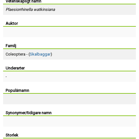
Skapa konto
Vetenskapligt namn
Plaesiorrhinella watkinsiana
Auktor
Familj
Coleoptera - (
Skalbaggar
)
Underarter
-
Populärnamn
Synonymer/tidigare namn
Storlek