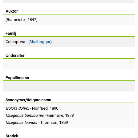
Skapa konto
Auktor
(
Burmeister
, 1847)
Familj
Coleoptera - (
Skalbaggar
)
Underarter
-
Populärnamn
Synonymer/tidigare namn
Golofa dohrni
-
Nonfried
, 1890
Mixigenus barbicornis
-
Fairmaire
, 1878
Mixigenus leander
-
Thomson
, 1859
Storlek