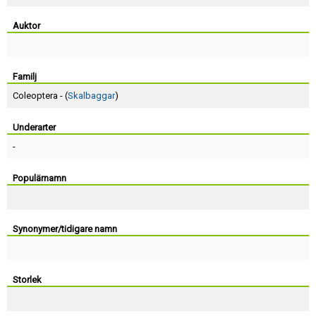
Skapa konto
Auktor
Familj
Coleoptera - (
Skalbaggar
)
Underarter
-
Populärnamn
Synonymer/tidigare namn
Storlek