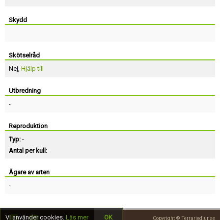
Skydd
Skötselråd
Nej,
Hjälp till
Utbredning
-
Reproduktion
Typ:
-
Antal per kull:
-
Ägare av arten
-
Vi använder cookies.
Läs mer
OK
Copyright © Terrariedjur.se