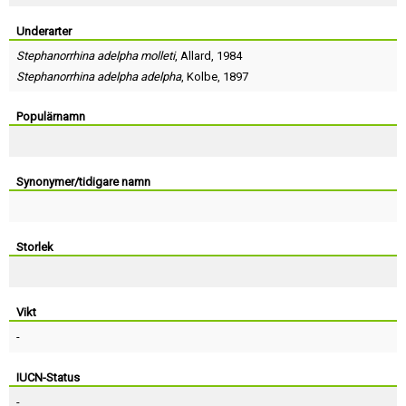
Skapa konto
Underarter
Stephanorrhina adelpha molleti
,
Allard
, 1984
Stephanorrhina adelpha adelpha
,
Kolbe
, 1897
Populärnamn
Synonymer/tidigare namn
Storlek
Vikt
-
IUCN-Status
-