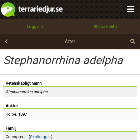
integritetspolicy
OK
Utför
Namn:
Begär nytt lösenord
Logga in
Skapa konto
Tillbaka till förstasidan
100%
Epost:
Arter
Stephanorrhina adelpha
Användarnamn:
Vetenskapligt namn
Stephanorrhina adelpha
Lösenord:
Auktor
Kolbe
, 1897
Privacy Policy
Terms of Service
Familj
Coleoptera - (
Skalbaggar
)