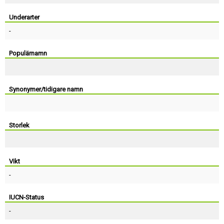
Skapa konto
Underarter
-
Populärnamn
Synonymer/tidigare namn
Storlek
Vikt
-
IUCN-Status
-