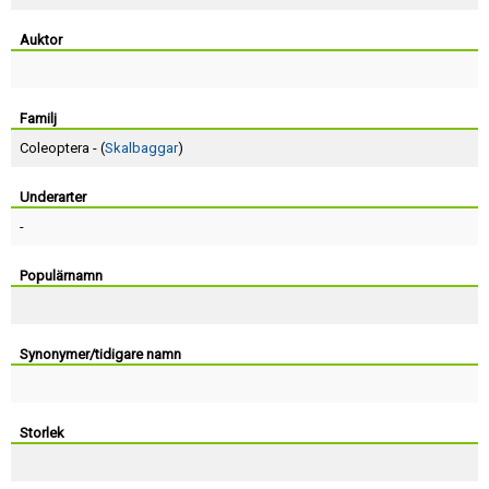
Skapa konto
Auktor
Familj
Coleoptera - (
Skalbaggar
)
Underarter
-
Populärnamn
Synonymer/tidigare namn
Storlek