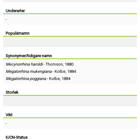
Skapa konto
Underarter
-
Populärnamn
Synonymer/tidigare namn
Mecynorrhina haroldi
-
Thomson
, 1880
Megalorrhina mukengiana
-
Kolbe
, 1884
Megalorrhina poggiana
-
Kolbe
, 1884
Storlek
Vikt
-
IUCN-Status