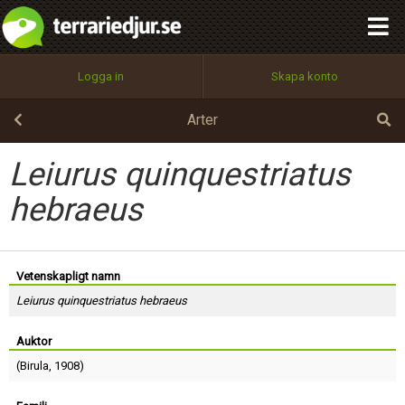
integritetspolicy
OK
Utför
Namn:
Begär nytt lösenord
Logga in
Skapa konto
Tillbaka till förstasidan
100%
Epost:
Arter
Leiurus quinquestriatus
Användarnamn:
hebraeus
Lösenord:
Vetenskapligt namn
Leiurus quinquestriatus hebraeus
Auktor
Privacy Policy
Terms of Service
(
Birula
, 1908)