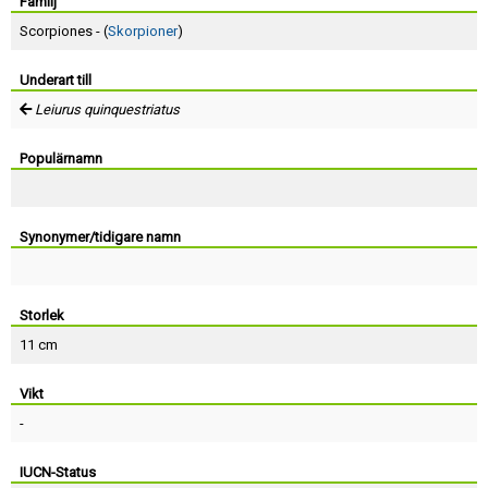
Skapa konto
Familj
Scorpiones - (
Skorpioner
)
Underart till
Leiurus quinquestriatus
Populärnamn
Synonymer/tidigare namn
Storlek
11 cm
Vikt
-
IUCN-Status