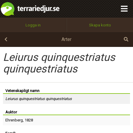
integritetspolicy
OK
Utför
Namn:
Begär nytt lösenord
Logga in
Skapa konto
Tillbaka till förstasidan
100%
Epost:
Arter
Leiurus quinquestriatus
Användarnamn:
quinquestriatus
Lösenord:
Vetenskapligt namn
Leiurus quinquestriatus quinquestriatus
Auktor
Privacy Policy
Terms of Service
Ehrenberg
, 1828