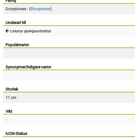
Skapa konto
Familj
Scorpiones - (
Skorpioner
)
Underart till
Leiurus quinquestriatus
Populärnamn
Synonymer/tidigare namn
Storlek
11 cm
Vikt
-
IUCN-Status