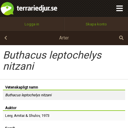
integritetspolicy
OK
Utför
Namn:
Begär nytt lösenord
Logga in
Skapa konto
Tillbaka till förstasidan
100%
Epost:
Arter
Buthacus leptochelys
Användarnamn:
nitzani
Lösenord:
Vetenskapligt namn
Buthacus leptochelys nitzani
Auktor
Privacy Policy
Terms of Service
Levy, Amitai & Shulov
, 1973