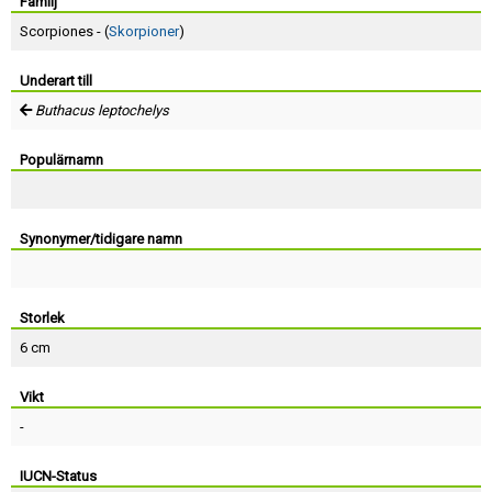
Skapa konto
Familj
Scorpiones - (
Skorpioner
)
Underart till
Buthacus leptochelys
Populärnamn
Synonymer/tidigare namn
Storlek
6 cm
Vikt
-
IUCN-Status