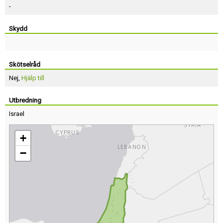
-
Skydd
Skötselråd
Nej,
Hjälp till
Utbredning
Israel
+
−