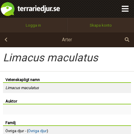
integritetspolicy
OK
Utför
Namn:
Begär nytt lösenord
Logga in
Skapa konto
Tillbaka till förstasidan
100%
Epost:
Arter
Limacus maculatus
Användarnamn:
Vetenskapligt namn
Limacus maculatus
Lösenord:
Auktor
Privacy Policy
Terms of Service
Familj
Övriga djur - (
Övriga djur
)