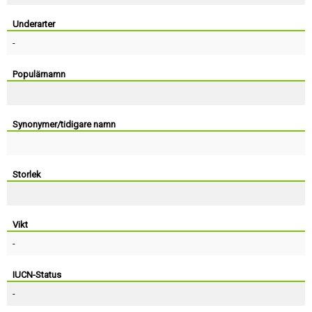
Skapa konto
Underarter
-
Populärnamn
Synonymer/tidigare namn
Storlek
Vikt
-
IUCN-Status
-