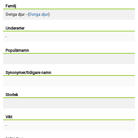
Skapa konto
Familj
Övriga djur - (
Övriga djur
)
Underarter
-
Populärnamn
Synonymer/tidigare namn
Storlek
Vikt
-