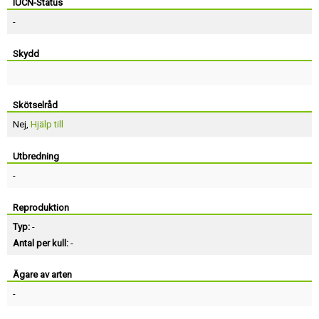
IUCN-Status
-
Skydd
Skötselråd
Nej,
Hjälp till
Utbredning
-
Reproduktion
Typ:
-
Antal per kull:
-
Ägare av arten
-