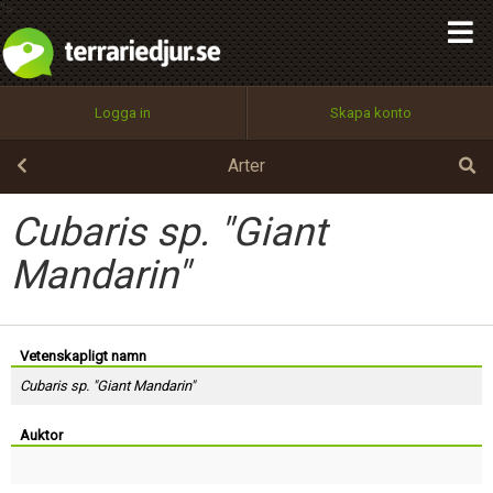
integritetspolicy
">
OK
Utför
Namn:
Begär nytt lösenord
Tillbaka till förstasidan
Logga in
Skapa konto
100%
Epost:
Arter
Cubaris sp. "Giant
Användarnamn:
Mandarin"
Lösenord:
Vetenskapligt namn
Cubaris sp. "Giant Mandarin"
Privacy Policy
Auktor
Terms of Service