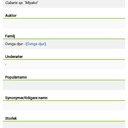
Skapa konto
Cubaris sp. "Miyako"
Auktor
Familj
Övriga djur - (
Övriga djur
)
Underarter
-
Populärnamn
Synonymer/tidigare namn
Storlek