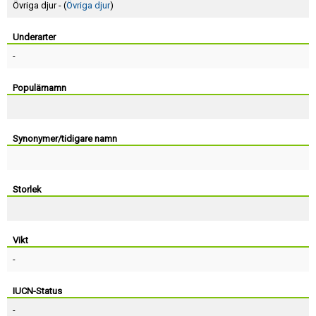
Skapa konto
Övriga djur - (
Övriga djur
)
Underarter
-
Populärnamn
Synonymer/tidigare namn
Storlek
Vikt
-
IUCN-Status
-