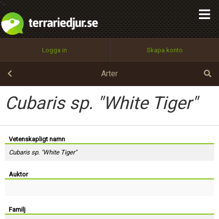
integritetspolicy
">
OK
Utför
Namn:
Begär nytt lösenord
Tillbaka till förstasidan
Logga in
Skapa konto
100%
Epost:
Arter
Cubaris sp. "White Tiger"
Användarnamn:
Vetenskapligt namn
Lösenord:
Cubaris sp. "White Tiger"
Auktor
Privacy Policy
Terms of Service
Familj