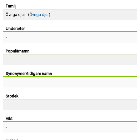
Skapa konto
Familj
Övriga djur - (
Övriga djur
)
Underarter
-
Populärnamn
Synonymer/tidigare namn
Storlek
Vikt
-