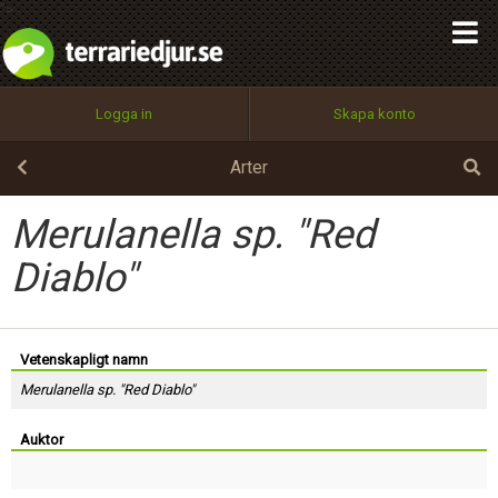
integritetspolicy
">
OK
Utför
Namn:
Begär nytt lösenord
Tillbaka till förstasidan
Logga in
Skapa konto
100%
Epost:
Arter
Merulanella sp. "Red
Användarnamn:
Diablo"
Lösenord:
Vetenskapligt namn
Merulanella sp. "Red Diablo"
Privacy Policy
Auktor
Terms of Service