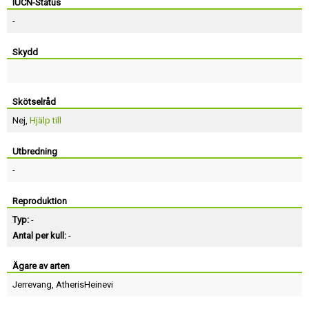
IUCN-Status
-
Skydd
Skötselråd
Nej,
Hjälp till
Utbredning
-
Reproduktion
Typ:
-
Antal per kull:
-
Ägare av arten
Jerrevang
,
AtherisHeinevi