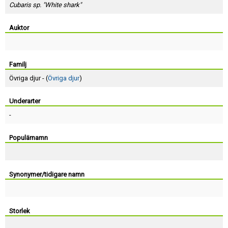
Skapa konto
Cubaris sp. "White shark"
Auktor
Familj
Övriga djur - (
Övriga djur
)
Underarter
-
Populärnamn
Synonymer/tidigare namn
Storlek