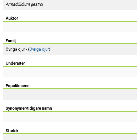
Skapa konto
Armadillidium gestroi
Auktor
Familj
Övriga djur - (
Övriga djur
)
Underarter
-
Populärnamn
Synonymer/tidigare namn
Storlek