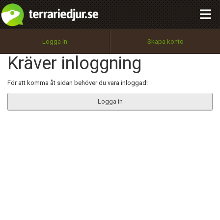
integritetspolicy
OK
Utför
Namn:
Begär nytt lösenord
Logga in
Skapa konto
Tillbaka till förstasidan
Kräver inloggning
100%
Epost:
För att komma åt sidan behöver du vara inloggad!
Logga in
Användarnamn:
Lösenord:
Privacy Policy
Terms of Service