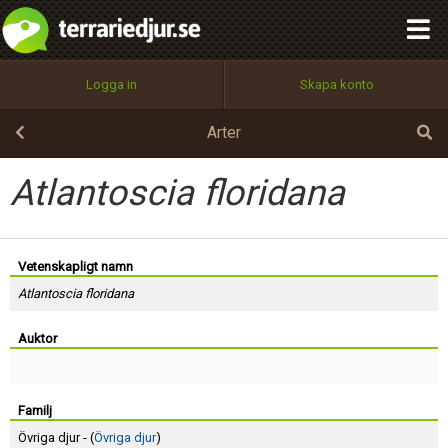
integritetspolicy
OK
Utför
Namn:
Begär nytt lösenord
Logga in
Skapa konto
Tillbaka till förstasidan
100%
Epost:
Arter
Atlantoscia floridana
Användarnamn:
Vetenskapligt namn
Atlantoscia floridana
Lösenord:
Auktor
Privacy Policy
Terms of Service
Familj
Övriga djur - (
Övriga djur
)