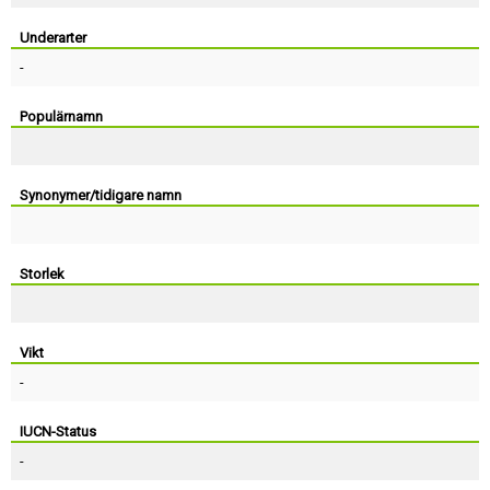
Skapa konto
Underarter
-
Populärnamn
Synonymer/tidigare namn
Storlek
Vikt
-
IUCN-Status
-