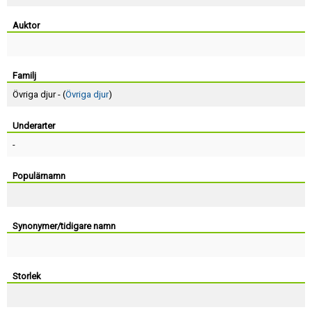
Skapa konto
Auktor
Familj
Övriga djur - (
Övriga djur
)
Underarter
-
Populärnamn
Synonymer/tidigare namn
Storlek