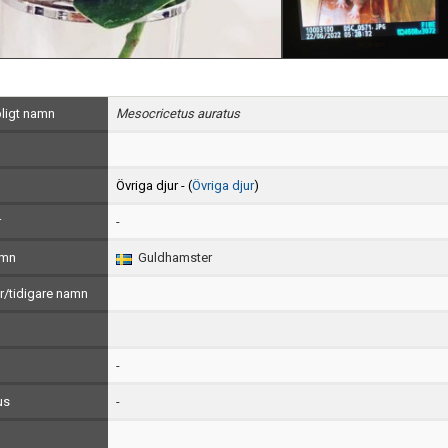
ligt namn
Mesocricetus auratus
Övriga djur - (
Övriga djur
)
r
-
amn
Guldhamster
/tidigare namn
-
us
-