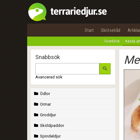
Start
Skötselråd
Artikla
Överblick
Kända ar
Mes
Snabbsök
Avancerad sök
Ödlor
Ormar
Groddjur
Sköldpaddor
Spindeldjur