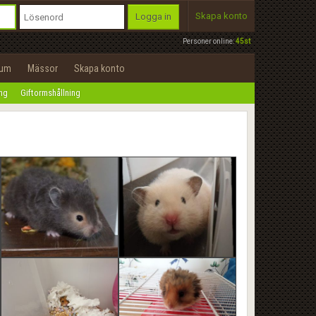
Skapa konto
Logga in
Personer online:
45st
rum
Mässor
Skapa konto
ing
Giftormshållning