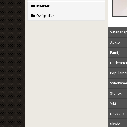
Insekter
Övriga djur
Vetenskap
Auktor
Familj
Underarte
Populärn
Synonymer
Storlek
Vikt
IUCN-Stat
Skydd